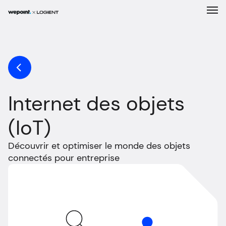
Expertises
Solutions
Internet des objets
Entreprise
(IoT)
Réalisations
Découvrir et optimiser le monde des objets
Carrière
connectés pour entreprise
Nouvelles
Contact