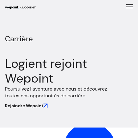
Expertises
Carrière
Solutions
Logient rejoint
Entreprise
Wepoint
Réalisations
Poursuivez l’aventure avec nous et découvrez
Carrière
toutes nos opportunités de carrière.
Rejoindre Wepoint
Nouvelles
Contact