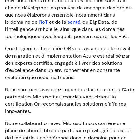
environnements de démo et à des licences sans frais
afin de développer les preuves de concepts des projets
que nous élaborons ensemble
,
notamment dans
le
domaine de
l’IoT
et de la
santé
, du Big Data, de
l’intelligence artificielle, ainsi que dans les domaines
technologiques
avec lesquels peuvent
cadre
r
les PoC
.
Que Logient soit
certi
fiée OR vous assure que le travail
de migration et d’implémentation Azure est réalisé par
des experts certifiés, engagés à livrer des solutions
d’excellence dans un environnement en constante
évolution
que nous maîtrisons.
Nous sommes ravis chez Logient de faire partie du 1% de
partenaires Microsoft au monde
ayant obtenu
la
certification Or reconnaissant les solutions d’affaires
innovantes.
N
otre collaboration avec Microsoft
nous confère
une
place de choix
à titre de partenaire
privilégié du leader
de l’industrie,
u
ne référence dans le domaine pour ce