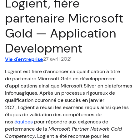
Logient, fière
EN
partenaire Microsoft
Gold — Application
Development
27 avril 2021
Vie d'entreprise
Logient est fière
d’annoncer
sa qualification
à titre
de
partenaire Microsoft Gold
en développement
d’applications
ainsi que Microsoft Silver en plateformes
infonuagiqu
e
s
.
A
près un processus rigoureux de
qualification
couronné de succès en janvier
2021
,
Logient a réuss
i les examens requis ainsi que les
étapes de validation des compétences de
nos
équipes
pour répondre aux exigences de
performance
de la
Microsoft Partner Network Gold
Competency
.
Logient a été reconnue pour les