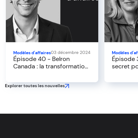
03 décembre 2024
Modèles d'affaires
Modèles d'af
Épisode 40 - Belron
Épisode 3
Canada : la transformation
secret po
numérique au sein de
sa marqu
l'expérience client
saturé
Explorer toutes les nouvelles