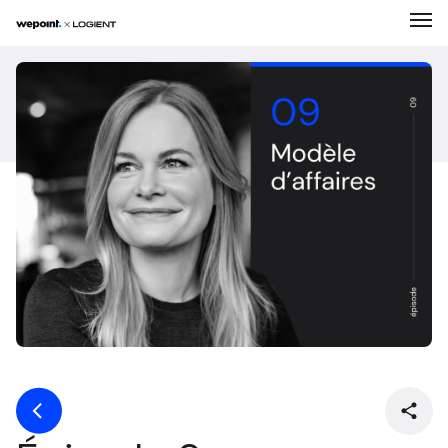
Expertises
Solutions
Entreprise
Réalisations
Carrière
Nouvelles
Contact