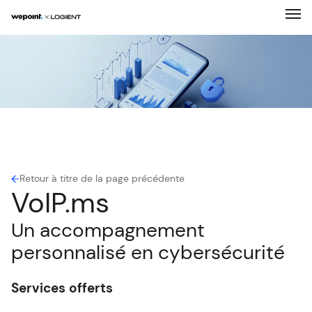
Expertises
Solutions
Entreprise
Réalisations
Retour à titre de la page précédente
VoIP.ms
Carrière
Un accompagnement
personnalisé en cybersécurité
Nouvelles
Services offerts
Contact